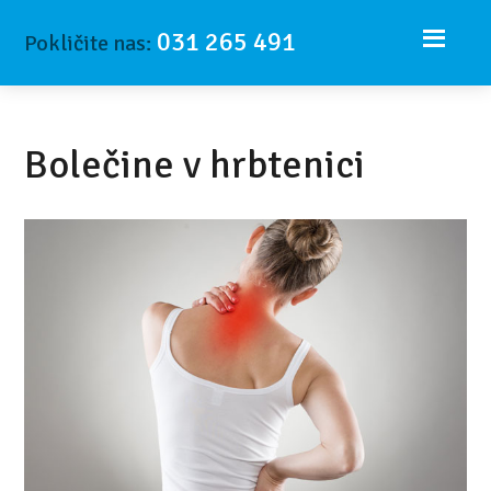
031 265 491
Pokličite nas:
Bolečine v hrbtenici