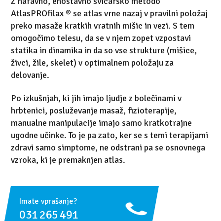
Z naravno, enostavno švicarsko metodo
AtlasPROfilax ® se atlas vrne nazaj v pravilni položaj
preko masaže kratkih vratnih mišic in vezi. S tem
omogočimo telesu, da se v njem zopet vzpostavi
statika in dinamika in da so vse strukture (mišice,
živci, žile, skelet) v optimalnem položaju za
delovanje.
Po izkušnjah, ki jih imajo ljudje z bolečinami v
hrbtenici, posluževanje masaž, fizioterapije,
manualne manipulacije imajo samo kratkotrajne
ugodne učinke. To je pa zato, ker se s temi terapijami
zdravi samo simptome, ne odstrani pa se osnovnega
vzroka, ki je premaknjen atlas.
Imate vprašanje?
031 265 491