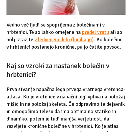
Vedno več ljudi se spoprijema z bolečinami v
hrbtenici. Te so lahko omejene na
predel vratu
ali so
bolj izrazite
v ledvenem delu (lumbago)
. Ko bolečine
v hrbtenici postanejo kronične, pa jo čutite povsod.
Kaj so vzroki za nastanek bolečin v
hrbtenici?
Prva stvar je napačna lega prvega vratnega vretenca-
atlasa. Ko je vretence v napačni legi vpliva na položaj
mišic in na položaj skeleta. Če odpravimo ta dejavnik
in omogočimo telesu da ima optimalno statiko in
dinamiko, potem je tudi manjša verjetnost, da
razvijete kronične bolečine v hrbtenici. Ko je atlas