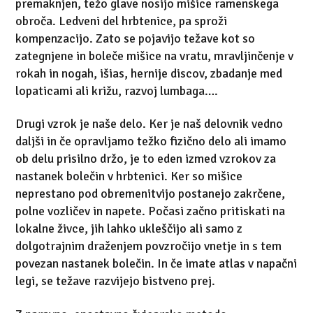
premaknjen, težo glave nosijo mišice ramenskega
obroča. Ledveni del hrbtenice, pa sproži
kompenzacijo. Zato se pojavijo težave kot so
zategnjene in boleče mišice na vratu, mravljinčenje v
rokah in nogah, išias, hernije discov, zbadanje med
lopaticami ali križu, razvoj lumbaga….
Drugi vzrok je naše delo. Ker je naš delovnik vedno
daljši in če opravljamo težko fizično delo ali imamo
ob delu prisilno držo, je to eden izmed vzrokov za
nastanek bolečin v hrbtenici. Ker so mišice
neprestano pod obremenitvijo postanejo zakrčene,
polne vozličev in napete. Počasi začno pritiskati na
lokalne živce, jih lahko ukleščijo ali samo z
dolgotrajnim draženjem povzročijo vnetje in s tem
povezan nastanek bolečin. In če imate atlas v napačni
legi, se težave razvijejo bistveno prej.