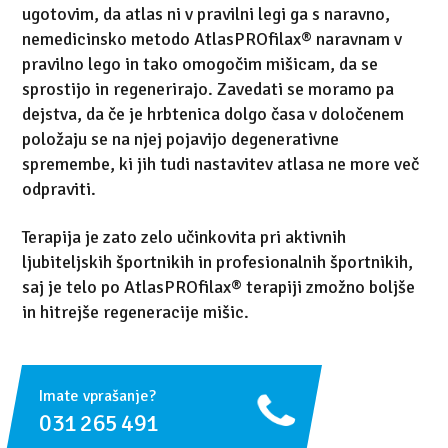
ugotovim, da atlas ni v pravilni legi ga s naravno,
nemedicinsko metodo AtlasPROfilax® naravnam v
pravilno lego in tako omogočim mišicam, da se
sprostijo in regenerirajo. Zavedati se moramo pa
dejstva, da če je hrbtenica dolgo časa v določenem
položaju se na njej pojavijo degenerativne
spremembe, ki jih tudi nastavitev atlasa ne more več
odpraviti.
Terapija je zato zelo učinkovita pri aktivnih
ljubiteljskih športnikih in profesionalnih športnikih,
saj je telo po AtlasPROfilax® terapiji zmožno boljše
in hitrejše regeneracije mišic.
Imate vprašanje?
031 265 491