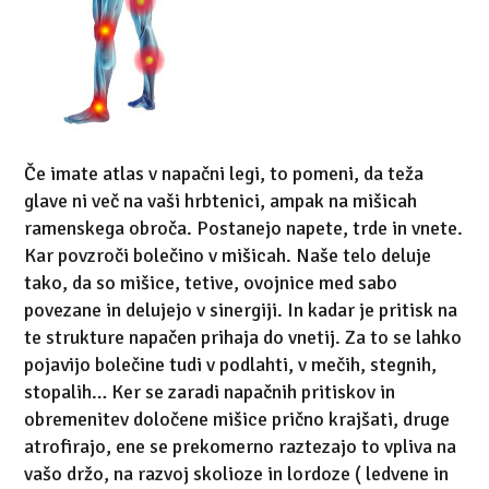
Če imate atlas v napačni legi, to pomeni, da teža
glave ni več na vaši hrbtenici, ampak na mišicah
ramenskega obroča. Postanejo napete, trde in vnete.
Kar povzroči bolečino v mišicah. Naše telo deluje
tako, da so mišice, tetive, ovojnice med sabo
povezane in delujejo v sinergiji. In kadar je pritisk na
te strukture napačen prihaja do vnetij. Za to se lahko
pojavijo bolečine tudi v podlahti, v mečih, stegnih,
stopalih… Ker se zaradi napačnih pritiskov in
obremenitev določene mišice prično krajšati, druge
atrofirajo, ene se prekomerno raztezajo to vpliva na
vašo držo, na razvoj skolioze in lordoze ( ledvene in