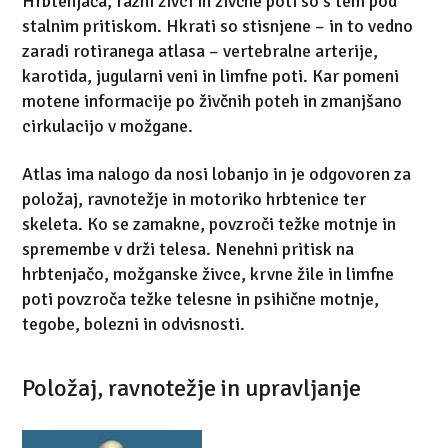
Hrbtenjača, razni živci in živčne poti so s tem pod
stalnim pritiskom. Hkrati so stisnjene – in to vedno
zaradi rotiranega atlasa – vertebralne arterije,
karotida, jugularni veni in limfne poti. Kar pomeni
motene informacije po živčnih poteh in zmanjšano
cirkulacijo v možgane.
Atlas ima nalogo da nosi lobanjo in je odgovoren za
položaj, ravnotežje in motoriko hrbtenice ter
skeleta. Ko se zamakne, povzroči težke motnje in
spremembe v drži telesa. Nenehni pritisk na
hrbtenjačo, možganske živce, krvne žile in limfne
poti povzroča težke telesne in psihične motnje,
tegobe, bolezni in odvisnosti.
Položaj, ravnotežje in upravljanje