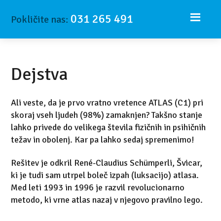
031 265 491
Pokličite nas:
Dejstva
Ali veste, da je prvo vratno vretence ATLAS (C1) pri
skoraj vseh ljudeh (98%) zamaknjen? Takšno stanje
lahko privede do velikega števila fizičnih in psihičnih
težav in obolenj. Kar pa lahko sedaj spremenimo!
Rešitev je odkril René-Claudius Schümperli, Švicar,
ki je tudi sam utrpel boleč izpah (luksacijo) atlasa.
Med leti 1993 in 1996 je razvil revolucionarno
metodo, ki vrne atlas nazaj v njegovo pravilno lego.